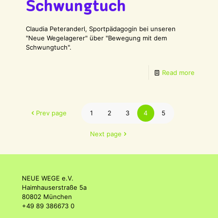
Schwungtuch
Claudia Peteranderl, Sportpädagogin bei unseren
"Neue Wegelagerer" über "Bewegung mit dem
Schwungtuch".
Read more
Prev page
1
2
3
4
5
Next page
NEUE WEGE e.V.
Haimhauserstraße 5a
80802 München
+49 89 386673 0