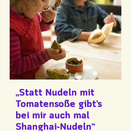
„Statt Nudeln mit
Tomatensoße gibt’s
bei mir auch mal
Shanghai-Nudeln“