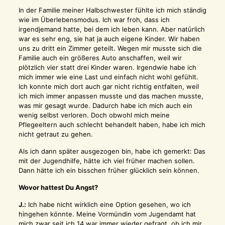
In der Familie meiner Halbschwester fühlte ich mich ständig
wie im Überlebensmodus. Ich war froh, dass ich
irgendjemand hatte, bei dem ich leben kann. Aber natürlich
war es sehr eng, sie hat ja auch eigene Kinder. Wir haben
uns zu dritt ein Zimmer geteilt. Wegen mir musste sich die
Familie auch ein größeres Auto anschaffen, weil wir
plötzlich vier statt drei Kinder waren. Irgendwie habe ich
mich immer wie eine Last und einfach nicht wohl gefühlt.
Ich konnte mich dort auch gar nicht richtig entfalten, weil
ich mich immer anpassen musste und das machen musste,
was mir gesagt wurde. Dadurch habe ich mich auch ein
wenig selbst verloren. Doch obwohl mich meine
Pflegeeltern auch schlecht behandelt haben, habe ich mich
nicht getraut zu gehen.
Als ich dann später ausgezogen bin, habe ich gemerkt: Das
mit der Jugendhilfe, hätte ich viel früher machen sollen.
Dann hätte ich ein bisschen früher glücklich sein können.
Wovor hattest Du Angst?
J.:
Ich habe nicht wirklich eine Option gesehen, wo ich
hingehen könnte. Meine Vormündin vom Jugendamt hat
mich zwar seit ich 14 war immer wieder gefragt, ob ich mir