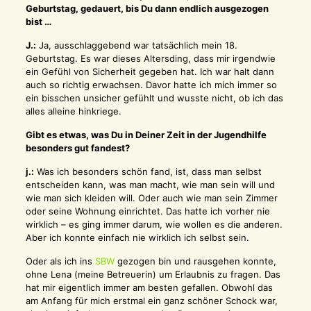
Geburtstag, gedauert, bis Du dann endlich ausgezogen
bist …
J.:
Ja, ausschlaggebend war tatsächlich mein 18.
Geburtstag. Es war dieses Altersding, dass mir irgendwie
ein Gefühl von Sicherheit gegeben hat. Ich war halt dann
auch so richtig erwachsen. Davor hatte ich mich immer so
ein bisschen unsicher gefühlt und wusste nicht, ob ich das
alles alleine hinkriege.
Gibt es etwas, was Du in Deiner Zeit in der Jugendhilfe
besonders gut fandest?
j.:
Was ich besonders schön fand, ist, dass man selbst
entscheiden kann, was man macht, wie man sein will und
wie man sich kleiden will. Oder auch wie man sein Zimmer
oder seine Wohnung einrichtet. Das hatte ich vorher nie
wirklich – es ging immer darum, wie wollen es die anderen.
Aber ich konnte einfach nie wirklich ich selbst sein.
Oder als ich ins
SBW
gezogen bin und rausgehen konnte,
ohne Lena (meine Betreuerin) um Erlaubnis zu fragen. Das
hat mir eigentlich immer am besten gefallen. Obwohl das
am Anfang für mich erstmal ein ganz schöner Schock war,